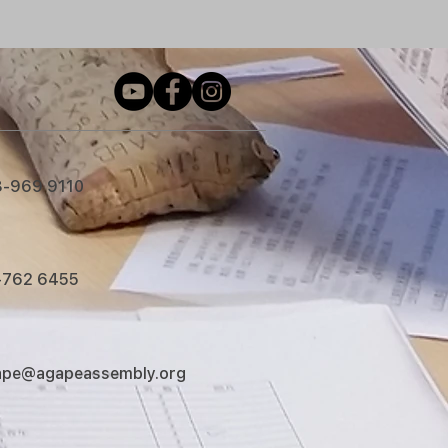
8-969 9110
-762 6455
ape@agapeassembly.org