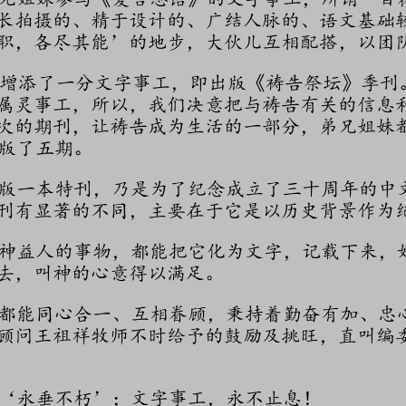
长拍摄的、精于设计的、广结人脉的、语文基础
职，各尽其能’的地步，大伙儿互相配搭，以团
增添了一分文字事工，即出版《祷告祭坛》季刊
属灵事工，所以，我们决意把与祷告有关的信息
次的期刊，让祷告成为生活的一部分，弟兄姐妹
出版了五期。
本特刊，乃是为了纪念成立了三十周年的中文部（1
刊有显著的不同，主要在于它是以历史背景作为
益人的事物，都能把它化为文字，记载下来，
去，叫神的心意得以满足。
能同心合一、互相眷顾，秉持着勤奋有加、忠
顾问王祖祥牧师不时给予的鼓励及挑旺，直叫编
永垂不朽’；文字事工，永不止息！