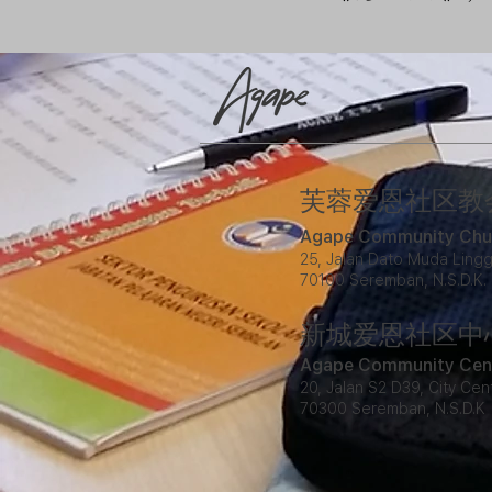
​芙蓉爱恩社区教
Agape Community Chu
25, Jalan Dato Muda Lingg
70100 Seremban, N.S.D.K.
新城爱恩社区中
Agape Community Cen
20, Jalan S2 D39, City C
70300 Seremban, N.S.D.K