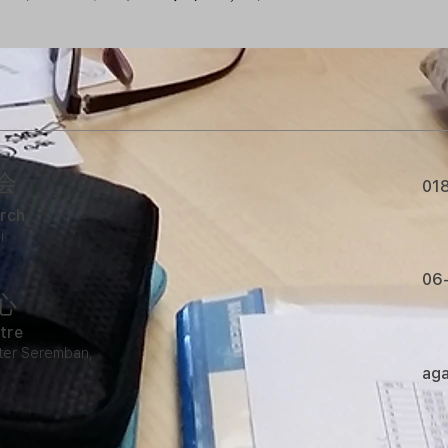
会
01
rch
i
06
心
tre
enter Seremban,
ag