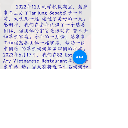
2022年12月的学校假期里，慧泉
事工主办了Tanjung Sepat亲子一日
游，大伙儿一起 渡过了美好的一天。
感谢神，我们在去年认识了一个慈善
团体，该团体的宗旨是协助贫 苦人士
和单亲家庭。今年的一月份，慧泉事
工和该慈善团体一起配搭，帮助一位
中国籍 的单亲妈妈筹募回国的机票。
2023年6月17日，我们在S2 Uptown的
Amy Vietnamese Restaurant举办了母
亲节活 动。当天有将近二十名妈妈和
孩子出席。此外，慧泉事工也跟牧师
和弟兄姐妹们一同到 Anak Yatim
Ampangan孤儿院作探访。每逢开斋节
和圣诞节，我们都会赠送礼品给这些
孤儿。
最后，感谢神赐予我们智慧和聪明来
带领慧泉事工。 你要专心仰赖耶和
华，不可倚靠自己的聪明，在你一切
所行的事上都要认定他，他 必指引你