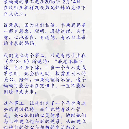
亲妈妈的事工是在2015年 2月14日，
在牧师王祖祥及众弟兄姐妹的见证下
正式成立。
说慧泉，因为我们相信，单亲妈妈是
一群有恩惠、聪明、通情达理、有才
智、心地善良、有道德、有来自上帝
的甘泉的妈妈。
我们设立这个事工，乃是有感于主在
（希13：5）所说的：“我总不撇下
你，也不丢下你。”当一个女人变成
单亲时，她会很无助，极需要别人的
关心、陪伴。如果处理得不当，这个
妈妈可能会活在咒诅中，一直不能从
困境中走出来。
这个事工，让我们有了一个平台为这
些妈妈做代祷。我们也凭着这个管
道，关心她们的心灵健康，协助她们
与上帝建立起和好的关系，从而建立
起她们的信心和积极的生活态度。