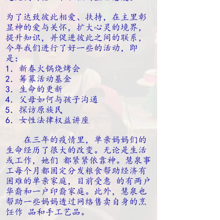
为了达致彼此相爱、扶持，在主里彰
显神的爱与关怀，扩大心灵的境界，
提升知识，并促进彼此之间的联系，
今年我们进行了好一些的活动，即
是：
1．新春火锅烧烤会
2．筹募活动基金
3．生命的更新
4．父母如何与孩子沟通
5．探访原族民
6．女性法律权益讲座
在三年的疫情里，单亲妈妈们的
生命经历了很大的改变。无论是生活
或工作，她们 都紧紧依靠神。慧泉事
工每个月都固定分发粮食帮助经济有
困难的单亲家庭，目前受惠 的有两户
华裔和一户印裔家庭。此外，慧泉也
帮助一些妈妈透过网络售卖自身的烹
饪作 品和手工艺品。