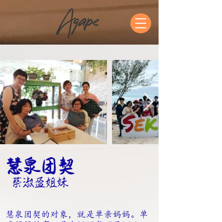
慧泉团契
蔡淑盈姐妹
慧泉团契的对象，就是单亲妈妈。单