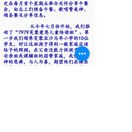
定在每月首个星期五举办关怀分享午餐
会，由志工们预备午餐、歌唱赞美神、
领圣餐及分享信息。
从今年七月份开始，我们推
动了“7979芙蓉爱恩儿童陪读班”。第
一步我们领养芙蓉亚沙马华小学的10位
学生，好让这班孩子得到一般家庭应该
给予的照顾。在父母没能力供孩子参加
安亲班或课辅班的弱势家庭，我们尽靠
神的恩典，与人为善，期望他们在课业
辅导、生命教育和家庭关怀中得到帮
助。
＂爱恩社区关怀事工＂一路走
来，本着一颗上帝赐予的怜悯之心，走
进无数黑暗角落，把上帝的＂爱和光＂
帶进社区，帮助许多弱势群体，不但填
补群众心灵上的空虚，更解决了生活上
基本需要，包括病黎者得安慰、帮助弱
势家庭子女教育和申请福利部支援等。