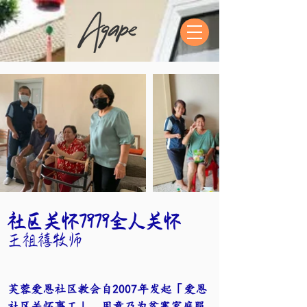
社区关怀7979全人关怀​
王祖禧牧师
芙蓉爱恩社区教会自2007年发起「爱恩
社区关怀事工」，用意乃为贫寒家庭服