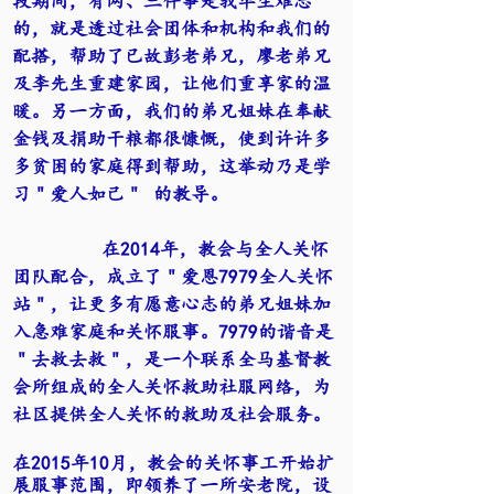
段期间，有两、三件事是我毕生难忘
的，就是透过社会团体和机构和我们的
配搭，帮助了已故彭老弟兄，廖老弟兄
及李先生重建家园，让他们重享家的温
暖。另一方面，我们的弟兄姐妹在奉献
金钱及捐助干粮都很慷慨，使到许许多
多贫困的家庭得到帮助，这举动乃是学
习＂爱人如己＂ 的教导。
在2014年，教会与全人关怀
团队配合，成立了＂爱恩7979全人关怀
站＂，让更多有愿意心志的弟兄姐妹加
入急难家庭和关怀服事。7979的谐音是
＂去救去救＂，是一个联系全马基督教
会所组成的全人关怀救助社服网络，为
社区提供全人关怀的救助及社会服务。
在2015年10月，教会的关怀事工开始扩
展服事范围，即领养了一所安老院，设