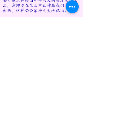
要以追求
神的国和神的义的态度来过生
活，意即要在生活中让神在我们身上活
出来，这样必会蒙神大大地祝福。
来吧，梦想！Let’s Go !
​芙蓉爱恩社区教会
Agape Community Church
25, Jalan Dato Muda Linggi
70100 Seremban, N.S.D.K.
新城爱恩社区中心
Agape Community Centre
20, Jalan S2 D39, City Center Seremban,
70300 Seremban, N.S.D.K
018-969 9110
06-762 6455
agape@agapeassembly.org
@2025 by Agape Community Church Chinese Department