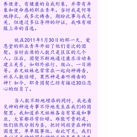
养使者，
有健康的自我形象，并带有异
象和使命感的职业青年。当时我是何等
地挣扎，我多次祷告，期盼此事与我无
关，但透过多位
导师的印证，我唯有顺
服上帝的召选。
就在2011年1月30日的那一天，爱
恩堂的职业青年开始了他们首次的团
契。当时出席的人数只是区区的几个
人。往后，
团契不断地通过康乐活动来
建立关系，如郊外旅行、爬山、一日游
等。弟兄姐妹也常常在一起向神祷告，
祈求人数倍增，
果然神是垂听祷告的
神！如今，职青团契已经有接近30位忠
心的组员了。
当人数不断地增添的同时，我也看
见神的神迹奇事不停地发生在我们的团
契里。我知道弟兄姐妹各自有家庭和事
业，
大家都非常忙碌。难能可贵的是，
他们依然分别为圣，把时间投资在神的
国度里，单单服事他。由此可见，我们