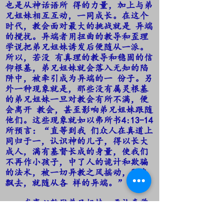
也是从神话语所 得的力量，加上与弟
兄姐妹相互互动，一同成长。在这个
时代，教会面对最大的挑战就是 异端
的搅扰。异端者用扭曲的教导和歪理
学说把弟兄姐妹诱发后便随从一派。
所以，若没 有真理的教导和稳固的信
仰根基，弟兄姐妹就会落入无知的陷
阱中，被牵引成为异端的一 份子。另
外一种现象就是，那些没有属灵根基
的弟兄姐妹一旦对教会有所不满，便
会离开 教会，甚至影响弟兄姐妹跟随
他们。这些现象就如以弗所书4:13-14
所预言：“直等到我 们众人在真道上
同归于一，认识神的儿子，得以长大
成人，满有基督长成的身量，使我们
不再作小孩子，中了人的诡计和欺骗
的法术，被一切异教之风摇动，飘来
飘去，就随从各 样的异端。”
我衷心鼓励弟兄姐妹，要认真学
习神的话语，热心参与查经班，更要